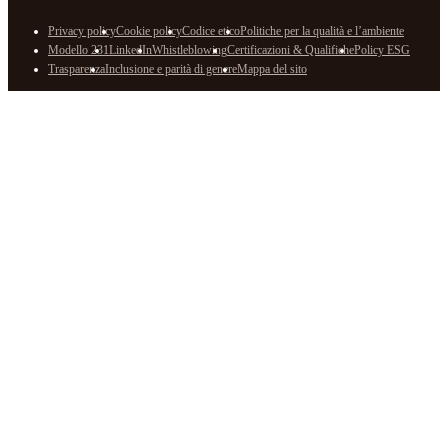
Privacy policy
Cookie policy
Codice etico
Politiche per la qualità e l’ambiente
Modello 231
LinkedIn
Whistleblowing
Certificazioni & Qualifiche
Policy ESG
Trasparenza
Inclusione e parità di genere
Mappa del sito