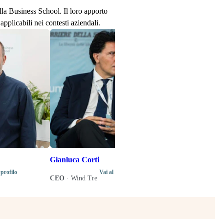
ella Business School. Il loro apporto
applicabili nei contesti aziendali.
Stefano Senard
Produttore disco
Direttore artistic
di programma del
Music Business 
Gianluca Corti
 profilo
Vai al profilo
CEO
·
Wind Tre