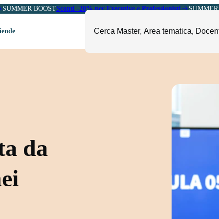
SUMMER BOOST
Sconti -20% per Executive e Professionisti
SUMMER 
ziende
ori
mministrazione, Finanza e
ESG, Sostenibilità, Energia e
ontrollo
Ambiente
eadership e Soft Skills
Fashion e Luxury
roject Management
Food, Beverage e Turismo
etail, Sales e Export
Arte, Cultura e Sport
ta da
anità e Pharma
Giornalismo
ubblica Amministrazione
Il Sole 24 ORE Professionale
nei