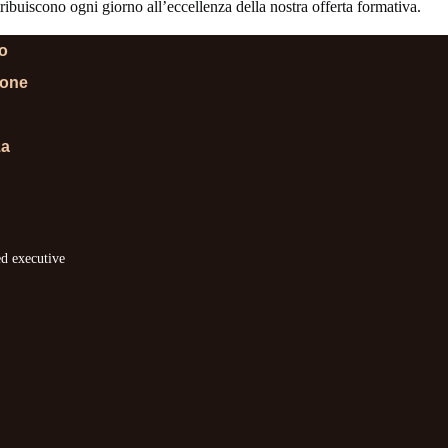
ibuiscono ogni giorno all’eccellenza della nostra offerta formativa.
lo
ione
za
ed executive