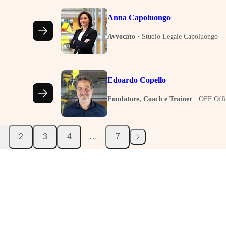
Anna Capoluongo
Avvocato
·
Studio Legale Capoluongo
Edoardo Copello
Fondatore, Coach e Trainer
·
OFF Offi
2
3
4
…
7