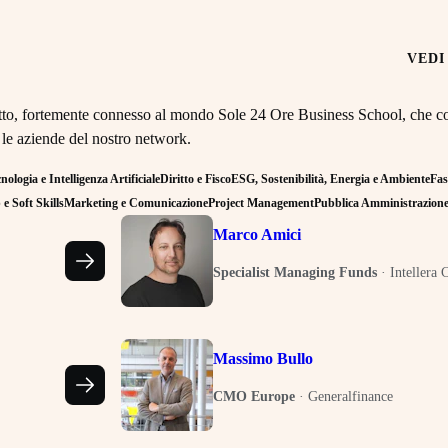
VEDI
retto, fortemente connesso al mondo Sole 24 Ore Business School, che co
 le aziende del nostro network.
ologia e Intelligenza Artificiale
Diritto e Fisco
ESG, Sostenibilità, Energia e Ambiente
Fas
e Soft Skills
Marketing e Comunicazione
Project Management
Pubblica Amministrazion
Marco Amici
Specialist Managing Funds
·
Intellera 
Massimo Bullo
CMO Europe
·
Generalfinance