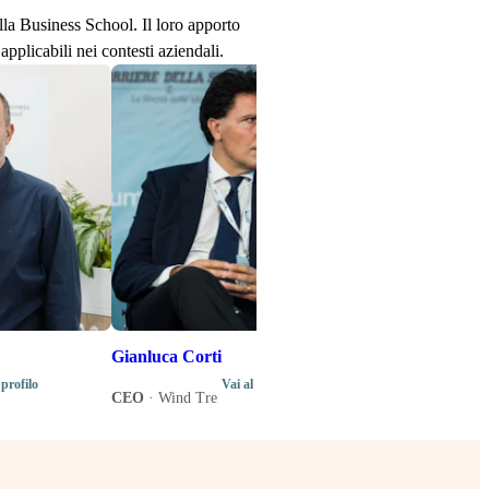
ella Business School. Il loro apporto
applicabili nei contesti aziendali.
Stefano Senard
Produttore disco
Direttore artistic
di programma del
Music Business 
Gianluca Corti
 profilo
Vai al profilo
CEO
·
Wind Tre