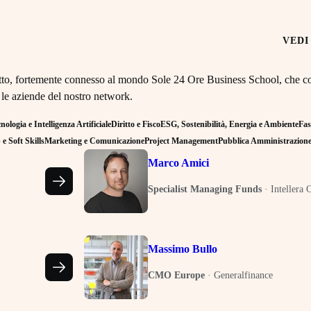
VEDI
retto, fortemente connesso al mondo Sole 24 Ore Business School, che co
 le aziende del nostro network.
ologia e Intelligenza Artificiale
Diritto e Fisco
ESG, Sostenibilità, Energia e Ambiente
Fas
e Soft Skills
Marketing e Comunicazione
Project Management
Pubblica Amministrazion
Marco Amici
Specialist Managing Funds
·
Intellera 
Massimo Bullo
CMO Europe
·
Generalfinance