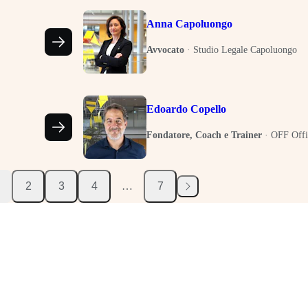
Anna Capoluongo
Avvocato
·
Studio Legale Capoluongo
Edoardo Copello
Fondatore, Coach e Trainer
·
OFF Offi
2
3
4
…
7