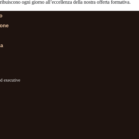
ibuiscono ogni giorno all’eccellenza della nostra offerta formativa.
lo
ione
za
ed executive