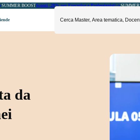
SUMMER BOOST
Sconti -20% per Executive e Professionisti
SUMMER 
ziende
ori
mministrazione, Finanza e
ESG, Sostenibilità, Energia e
ontrollo
Ambiente
eadership e Soft Skills
Fashion e Luxury
roject Management
Food, Beverage e Turismo
etail, Sales e Export
Arte, Cultura e Sport
ta da
anità e Pharma
Giornalismo
ubblica Amministrazione
Il Sole 24 ORE Professionale
nei