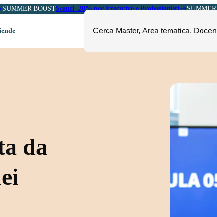
SUMMER BOOST
Sconti -20% per Executive e Professionisti
SUMMER 
ziende
ori
mministrazione, Finanza e
ESG, Sostenibilità, Energia e
ontrollo
Ambiente
eadership e Soft Skills
Fashion e Luxury
roject Management
Food, Beverage e Turismo
etail, Sales e Export
Arte, Cultura e Sport
ta da
anità e Pharma
Giornalismo
ubblica Amministrazione
Il Sole 24 ORE Professionale
nei