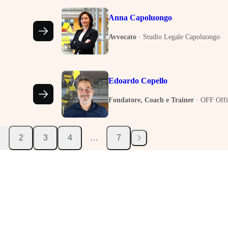
Anna Capoluongo
Avvocato
·
Studio Legale Capoluongo
Edoardo Copello
Fondatore, Coach e Trainer
·
OFF Offi
2
3
4
…
7