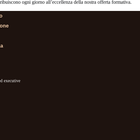
ibuiscono ogni giorno all’eccellenza della nostra offerta formativa.
lo
ione
za
ed executive