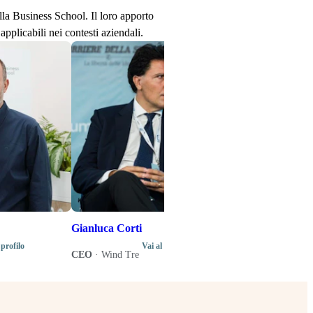
ella Business School. Il loro apporto
applicabili nei contesti aziendali.
Stefano Senard
Produttore disco
Direttore artistic
di programma del
Music Business 
Gianluca Corti
 profilo
Vai al profilo
CEO
·
Wind Tre