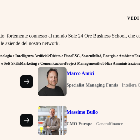
VEDI
retto, fortemente connesso al mondo Sole 24 Ore Business School, che co
 le aziende del nostro network.
ologia e Intelligenza Artificiale
Diritto e Fisco
ESG, Sostenibilità, Energia e Ambiente
Fas
e Soft Skills
Marketing e Comunicazione
Project Management
Pubblica Amministrazion
Marco Amici
Specialist Managing Funds
·
Intellera 
Massimo Bullo
CMO Europe
·
Generalfinance