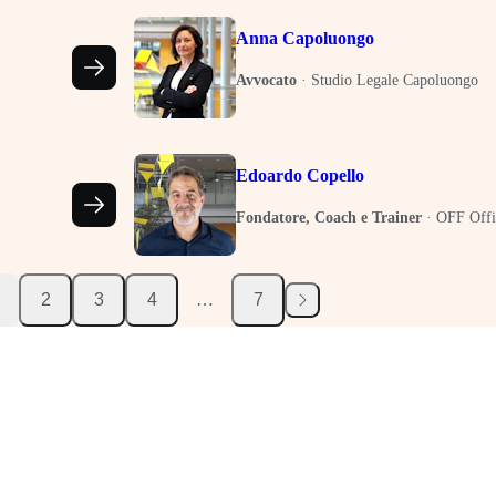
Anna Capoluongo
Avvocato
·
Studio Legale Capoluongo
Edoardo Copello
Fondatore, Coach e Trainer
·
OFF Offi
2
3
4
…
7