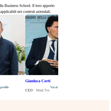
ella Business School. Il loro apporto
applicabili nei contesti aziendali.
Stefano Senard
Produttore disco
Direttore artistic
di programma del
Music Business 
Gianluca Corti
 profilo
Vai al profilo
CEO
·
Wind Tre