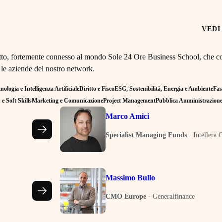
VEDI
retto, fortemente connesso al mondo Sole 24 Ore Business School, che co
 le aziende del nostro network.
ologia e Intelligenza Artificiale
Diritto e Fisco
ESG, Sostenibilità, Energia e Ambiente
Fas
e Soft Skills
Marketing e Comunicazione
Project Management
Pubblica Amministrazion
Marco Amici
Specialist Managing Funds
·
Intellera 
Massimo Bullo
CMO Europe
·
Generalfinance