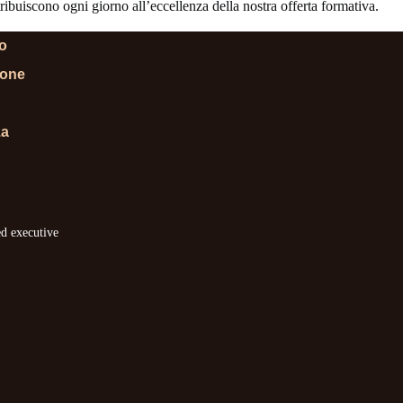
ibuiscono ogni giorno all’eccellenza della nostra offerta formativa.
lo
ione
za
ed executive