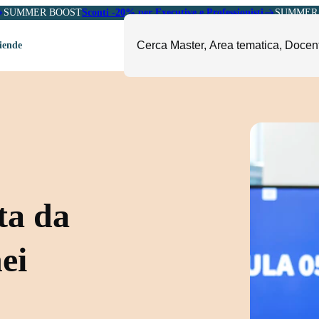
SUMMER BOOST
Sconti -20% per Executive e Professionisti
SUMMER 
ziende
ori
mministrazione, Finanza e
ESG, Sostenibilità, Energia e
ontrollo
Ambiente
eadership e Soft Skills
Fashion e Luxury
roject Management
Food, Beverage e Turismo
etail, Sales e Export
Arte, Cultura e Sport
ta da
anità e Pharma
Giornalismo
ubblica Amministrazione
Il Sole 24 ORE Professionale
nei